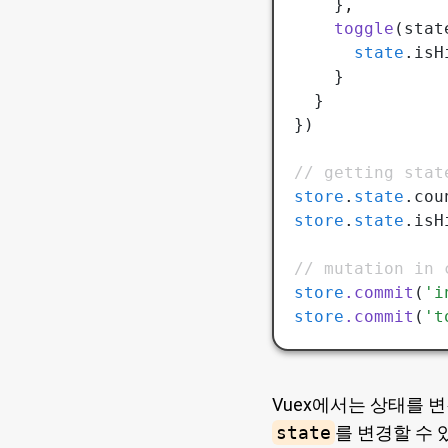
    }
,
    toggle
(stat
      state
.isH
    }
  }
})
// getting stat
store
.
state
.cou
store
.
state
.isH
// mutation in 
store
.commit
(
'i
store
.commit
(
't
Vuex에서는 상태를 변
state
를 변경할 수 