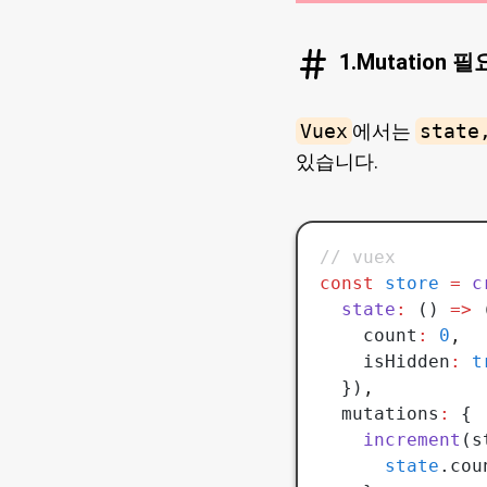
1.Mutation 
Vuex
에서는
state
있습니다.
// vuex
const
 store
 =
 c
  state
:
 () 
=>
 
    count
:
 0
,
    isHidden
:
 t
  })
,
  mutations
:
 {
    increment
(s
      state
.cou