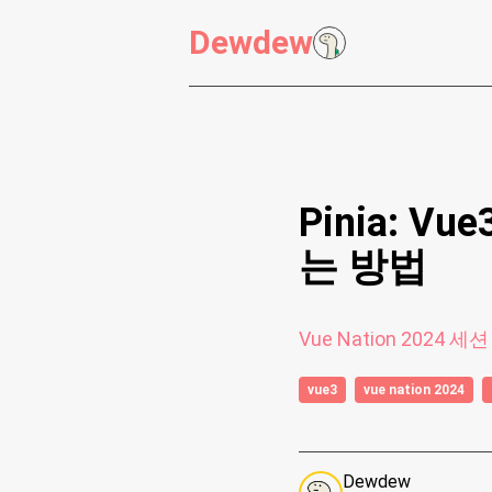
Dewdew
Pinia: 
는 방법
Vue Nation 2024
vue3
vue nation 2024
Dewdew