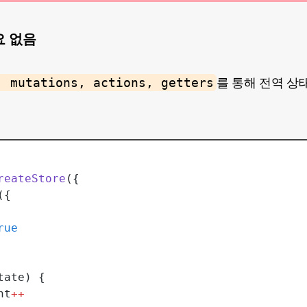
필요 없음
, mutations, actions, getters
를 통해 전역 상
reateStore
({
({
rue
tate) {
nt
++