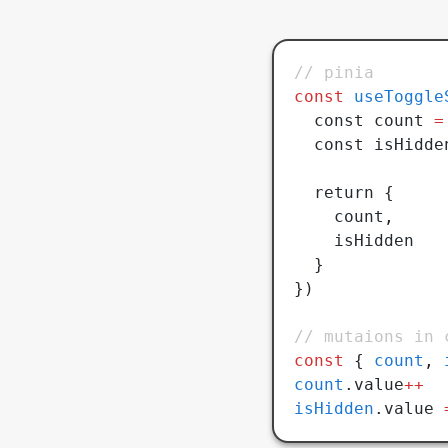
// pinia
const
 useToggle
  const count 
=
  const isHidde
  return {
    count
,
    isHidden
  }
})
// mutaions in 
const
 { 
count
,
 
count
.value
++
isHidden
.value 