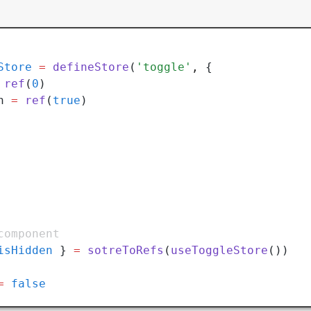
Store
 =
 defineStore
(
'toggle'
,
 {
 ref
(
0
)
n 
=
 ref
(
true
)
component
isHidden
 } 
=
 sotreToRefs
(
useToggleStore
())
=
 false