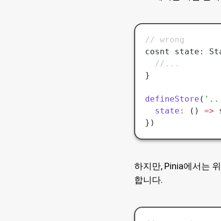
// wrong
cosnt state
:
 St
  //...
}
defineStore
(
'..
  state
:
 () 
=>
 
})
하지만, Pinia에서는
합니다.