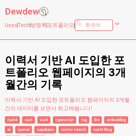
Dewdew
translate
expand_more
Uses
Tech
방명록
포트폴리오
이력서 기반 AI 도입한 포
트폴리오 웹페이지의 3개
월간의 기록
이력서 기반 AI 도입한 포트폴리오 웹페이지의 3개월
간의 데이터를 보면서 회고해봅니다!
nuxt4
nuxt
vue3
typescript
rag
llm
embedding
ai
openai
supabase
vector search
nuxt4 blog